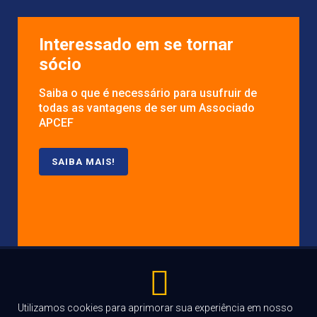
Interessado em se tornar
sócio
Saiba o que é necessário para usufruir de
todas as vantagens de ser um Associado
APCEF
SAIBA MAIS!
COPYRIGHT©APCEFPB.ORG.BR
2004 -
2022
Utilizamos cookies para aprimorar sua experiência em nosso
DESENVOLVIDO EM PARCERIA COM